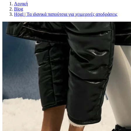
Αρχική
Blog
Högl | Τα ιδανικά παπούτσια για χειμερινές αποδράσεις