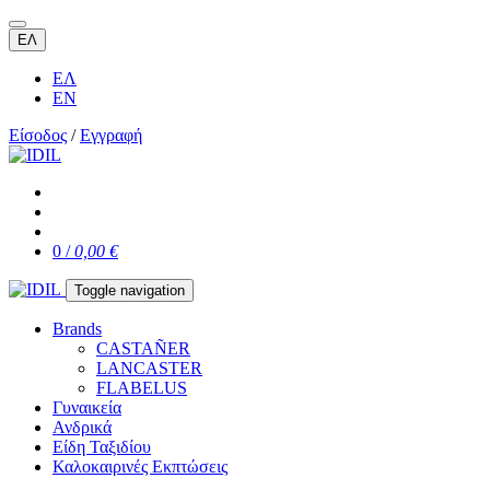
ΕΛ
ΕΛ
EN
Είσοδος
/
Εγγραφή
0 /
0,00 €
Toggle navigation
Brands
CASTAÑER
LANCASTER
FLABELUS
Γυναικεία
Ανδρικά
Είδη Ταξιδίου
Καλοκαιρινές Εκπτώσεις