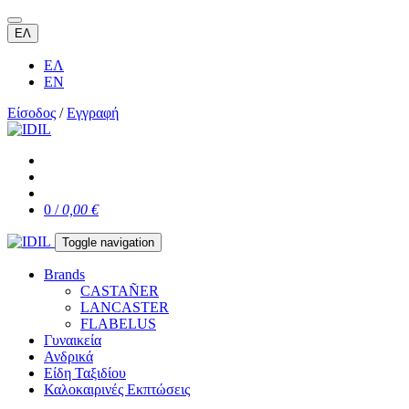
ΕΛ
ΕΛ
EN
Είσοδος
/
Εγγραφή
0 /
0,00 €
Toggle navigation
Brands
CASTAÑER
LANCASTER
FLABELUS
Γυναικεία
Ανδρικά
Είδη Ταξιδίου
Καλοκαιρινές Εκπτώσεις