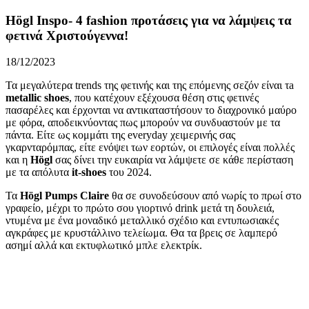
Högl Inspo- 4 fashion προτάσεις για να λάμψεις τα
φετινά Χριστούγεννα!
18/12/2023
Τα μεγαλύτερα trends της φετινής και της επόμενης σεζόν είναι τa
metallic shoes
, που κατέχουν εξέχουσα θέση στις φετινές
πασαρέλες και έρχονται να αντικαταστήσουν το διαχρονικό μαύρο
με φόρα, αποδεικνύοντας πως μπορούν να συνδυαστούν με τα
πάντα. Είτε ως κομμάτι της everyday χειμερινής σας
γκαρνταρόμπας, είτε ενόψει των εορτών, οι επιλογές είναι πολλές
και η
Högl
σας δίνει την ευκαιρία να λάμψετε σε κάθε περίσταση
με τα απόλυτα
it-shoes
του 2024.
Τα
Högl Pumps Claire
θα σε συνοδεύσουν από νωρίς το πρωί στο
γραφείο, μέχρι το πρώτο σου γιορτινό drink μετά τη δουλειά,
ντυμένα με ένα μοναδικό μεταλλικό σχέδιο και εντυπωσιακές
αγκράφες με κρυστάλλινο τελείωμα. Θα τα βρεις σε λαμπερό
ασημί αλλά και εκτυφλωτικό μπλε ελεκτρίκ.