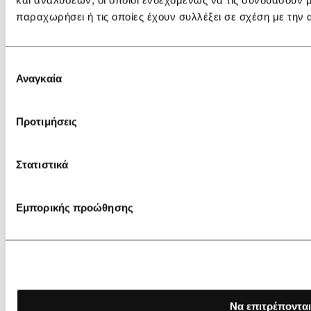
Videos
Επικοινωνία
παραχωρήσει ή τις οποίες έχουν συλλέξει σε σχέση με την
ΑΓΟΡΕΣ
Επιλογή
Gift Card
Αναγκαία
Τρόποι πληρωμής
συγκατάθεσης
Τρόποι αποστολής
Ακύρωση παραγγελίας
Επιστροφές
Προτιμήσεις
ΠΛΗΡΟΦΟΡΙΕΣ
Στατιστικά
Ασφάλεια συναλλαγών
Προσωπικά δεδομένα
Αναζήτηση αποστολής
Εμπορικής προώθησης
Όροι χρήσης
ΤΟ IDIL ΔΕΧΕΤΑΙ
Να επιτρέπονται