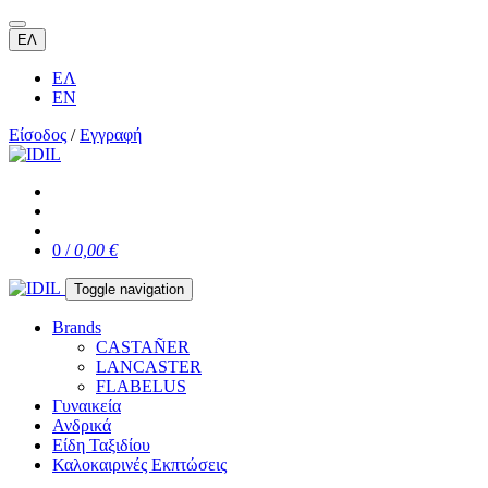
ΕΛ
ΕΛ
EN
Είσοδος
/
Εγγραφή
0 /
0,00 €
Toggle navigation
Brands
CASTAÑER
LANCASTER
FLABELUS
Γυναικεία
Ανδρικά
Είδη Ταξιδίου
Καλοκαιρινές Εκπτώσεις