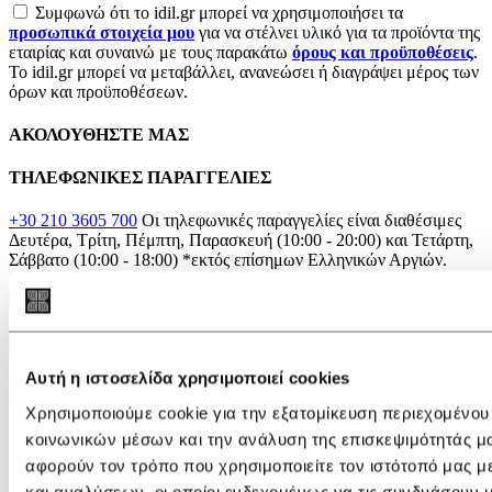
Συμφωνώ ότι το idil.gr μπορεί να χρησιμοποιήσει τα
προσωπικά στοιχεία μου
για να στέλνει υλικό για τα προϊόντα της
εταιρίας και συναινώ με τους παρακάτω
όρους και προϋποθέσεις
.
Το idil.gr μπορεί να μεταβάλλει, ανανεώσει ή διαγράψει μέρος των
όρων και προϋποθέσεων.
ΑΚΟΛΟΥΘΗΣΤΕ ΜΑΣ
ΤΗΛΕΦΩΝΙΚΕΣ ΠΑΡΑΓΓΕΛΙΕΣ
+30 210 3605 700
Οι τηλεφωνικές παραγγελίες είναι διαθέσιμες
Δευτέρα, Τρίτη, Πέμπτη, Παρασκευή (10:00 - 20:00) και Τετάρτη,
Σάββατο (10:00 - 18:00)
*εκτός επίσημων Ελληνικών Αργιών.
×
Αναζήτηση
Αναζήτηση
Αυτή η ιστοσελίδα χρησιμοποιεί cookies
IDIL
Χρησιμοποιούμε cookie για την εξατομίκευση περιεχομένου
Η εταιρεία
κοινωνικών μέσων και την ανάλυση της επισκεψιμότητάς μ
Καταστήματα
αφορούν τον τρόπο που χρησιμοποιείτε τον ιστότοπό μας 
Blog
και αναλύσεων, οι οποίοι ενδεχομένως να τις συνδυάσουν 