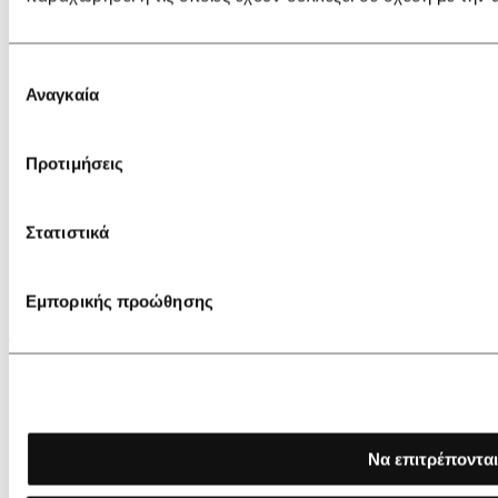
ΑΓΟΡΕΣ
Επιλογή
Gift Card
Τρόποι πληρωμής
Αναγκαία
συγκατάθεσης
Τρόποι αποστολής
Ακύρωση παραγγελίας
Επιστροφές
Προτιμήσεις
ΠΛΗΡΟΦΟΡΙΕΣ
Στατιστικά
Ασφάλεια συναλλαγών
Προσωπικά δεδομένα
Αναζήτηση αποστολής
Εμπορικής προώθησης
Όροι χρήσης
ΤΟ IDIL ΔΕΧΕΤΑΙ
Να επιτρέπονται