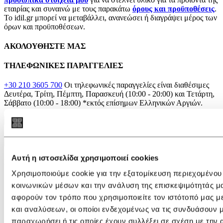
εταιρίας και συναινώ με τους παρακάτω
όρους και προϋποθέσεις
.
Το idil.gr μπορεί να μεταβάλλει, ανανεώσει ή διαγράψει μέρος των
όρων και προϋποθέσεων.
ΑΚΟΛΟΥΘΗΣΤΕ ΜΑΣ
ΤΗΛΕΦΩΝΙΚΕΣ ΠΑΡΑΓΓΕΛΙΕΣ
+30 210 3605 700
Οι τηλεφωνικές παραγγελίες είναι διαθέσιμες
Δευτέρα, Τρίτη, Πέμπτη, Παρασκευή (10:00 - 20:00) και Τετάρτη,
Σάββατο (10:00 - 18:00)
*εκτός επίσημων Ελληνικών Αργιών.
×
Αναζήτηση
Αναζήτηση
Αυτή η ιστοσελίδα χρησιμοποιεί cookies
IDIL
Χρησιμοποιούμε cookie για την εξατομίκευση περιεχομένου
Η εταιρεία
κοινωνικών μέσων και την ανάλυση της επισκεψιμότητάς μ
Καταστήματα
αφορούν τον τρόπο που χρησιμοποιείτε τον ιστότοπό μας 
Blog
Videos
και αναλύσεων, οι οποίοι ενδεχομένως να τις συνδυάσουν 
Επικοινωνία
παραχωρήσει ή τις οποίες έχουν συλλέξει σε σχέση με την