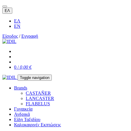
ΕΛ
ΕΛ
EN
Είσοδος
/
Εγγραφή
0 /
0,00 €
Toggle navigation
Brands
CASTAÑER
LANCASTER
FLABELUS
Γυναικεία
Ανδρικά
Είδη Ταξιδίου
Καλοκαιρινές Εκπτώσεις