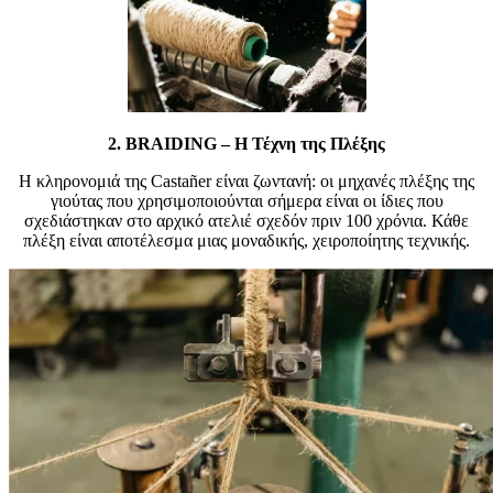
2.
BRAIDING – Η Τέχνη της Πλέξης
Η κληρονομιά της Castañer είναι ζωντανή: οι μηχανές πλέξης της
γιούτας που χρησιμοποιούνται σήμερα είναι οι ίδιες που
σχεδιάστηκαν στο αρχικό ατελιέ σχεδόν πριν 100 χρόνια. Κάθε
πλέξη είναι αποτέλεσμα μιας μοναδικής, χειροποίητης τεχνικής.