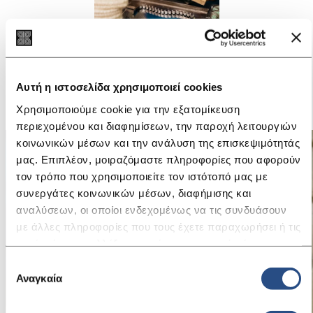
5.
TROQUELING – Κοπή Σόλας
Κάθε λαστιχένιο πέλμα κόβεται προσεκτικά ανάλογα με το σχέδιο
και το νούμερο. Έπειτα συγκολλάται στη σόλα, προσφέροντας
Αυτή η ιστοσελίδα χρησιμοποιεί cookies
ενίσχυση και άνεση – ένας κρίκος στην αλυσίδα κάθε καλοκαιρινής
Χρησιμοποιούμε cookie για την εξατομίκευση
ιστορίας.
περιεχομένου και διαφημίσεων, την παροχή λειτουργιών
κοινωνικών μέσων και την ανάλυση της επισκεψιμότητάς
μας. Επιπλέον, μοιραζόμαστε πληροφορίες που αφορούν
τον τρόπο που χρησιμοποιείτε τον ιστότοπό μας με
συνεργάτες κοινωνικών μέσων, διαφήμισης και
αναλύσεων, οι οποίοι ενδεχομένως να τις συνδυάσουν
με άλλες πληροφορίες που τους έχετε παραχωρήσει ή τις
οποίες έχουν συλλέξει σε σχέση με την από μέρους σας
χρήση των υπηρεσιών τους.
Επιλογή
Αναγκαία
συγκατάθεσης