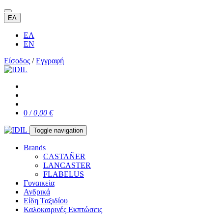
ΕΛ
ΕΛ
EN
Είσοδος
/
Εγγραφή
0 /
0,00 €
Toggle navigation
Brands
CASTAÑER
LANCASTER
FLABELUS
Γυναικεία
Ανδρικά
Είδη Ταξιδίου
Καλοκαιρινές Εκπτώσεις