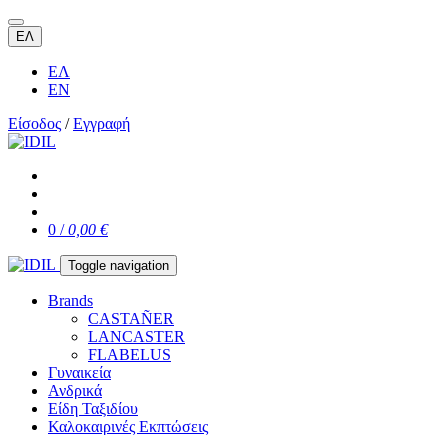
ΕΛ
ΕΛ
EN
Είσοδος
/
Εγγραφή
0 /
0,00 €
Toggle navigation
Brands
CASTAÑER
LANCASTER
FLABELUS
Γυναικεία
Ανδρικά
Είδη Ταξιδίου
Καλοκαιρινές Εκπτώσεις