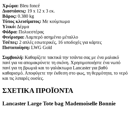
Χρώμα:
Bleu foncé
Διαστάσεις:
19
x
12
x
3
εκ.
Βάρος:
0.380 kg
Τύπος κλεισίματος:
Με κούμπωμα
Υλικό:
Δέρμα
Φόδρα:
Πολυεστέρας
Φινίρισμα:
Λαμπερό ασημένιο μέταλλο
Τσέπες:
2 απλές εσωτερικές, 16 υποδοχές για κάρτες
Πιστοποίηση:
LWG Gold
Συμβουλή:
Καθαρίζετε τακτικά την τσάντα σας με ένα μαλακό
πανί για να απομακρύνετε τη σκόνη. Χρησιμοποιήστε ένα νωπό
πανί για τη βρωμιά και το γαλάκτωμα Lancaster για βαθύ
καθαρισμό. Αποφύγετε την έκθεση στο φως, τη θερμότητα, το νερό
και τις λιπαρές ουσίες.
ΣΧΕΤΙΚΑ ΠΡΟΪΟΝΤΑ
Lancaster Large Tote bag Mademoiselle Bonnie