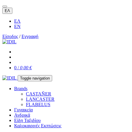
ΕΛ
ΕΛ
EN
Είσοδος
/
Εγγραφή
0 /
0,00 €
Toggle navigation
Brands
CASTAÑER
LANCASTER
FLABELUS
Γυναικεία
Ανδρικά
Είδη Ταξιδίου
Καλοκαιρινές Εκπτώσεις