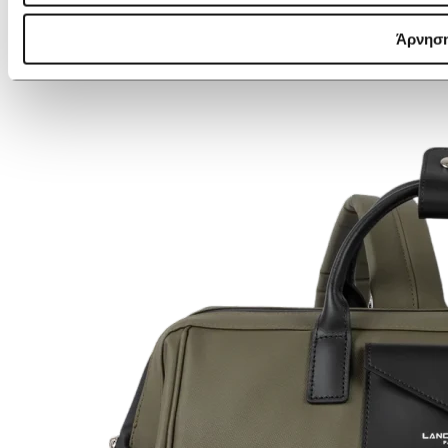
Άρνησ