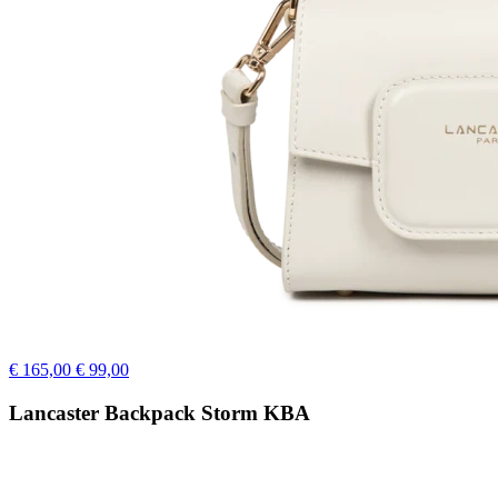
€ 165,00
€ 99,00
Lancaster Backpack Storm KBA